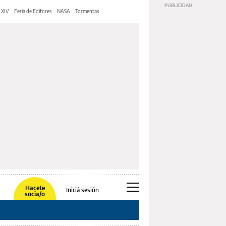
 XIV
Feria de Editores
NASA
Tormentas
Hacete
Iniciá sesión
socia/o