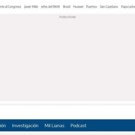
nte al Congreso
Javier Milei
Jefes del PAMI
Brasil
Huawei
Puertos
San Cayetano
Papa León
ión
Investigación
Mil Lianas
Podcast