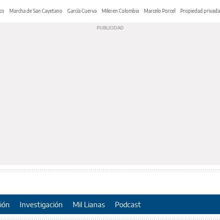
co
Marcha de San Cayetano
García Cuerva
Milei en Colombia
Marcelo Porcel
Propiedad privada
ión
Investigación
Mil Lianas
Podcast