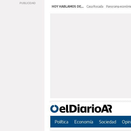
HOY HABLAMOS DE...
Casa Rosada
Panorama económi
Política
Economía
Sociedad
Opin