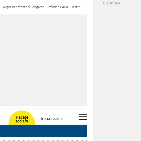
Represión frente al Congreso
Inflación CABA
Teatro
Feria de Editores
Mery Streep
Hacete
Iniciá sesión
socia/o