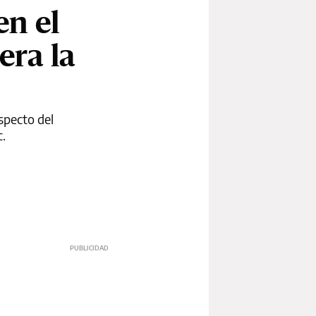
en el
era la
specto del
c.