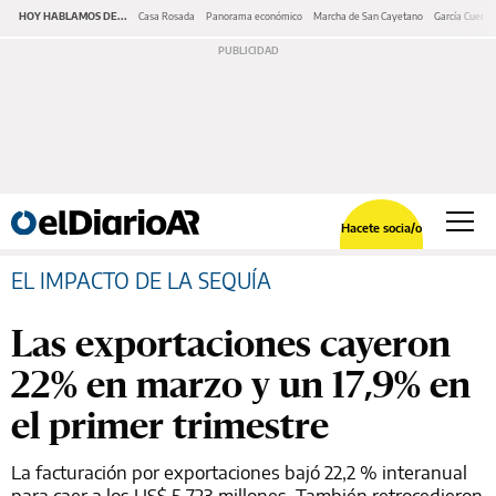
HOY HABLAMOS DE...
Casa Rosada
Panorama económico
Marcha de San Cayetano
García Cuerva
Hacete socia/o
EL IMPACTO DE LA SEQUÍA
Las exportaciones cayeron
22% en marzo y un 17,9% en
el primer trimestre
La facturación por exportaciones bajó 22,2 % interanual
para caer a los US$ 5.723 millones. También retrocedieron