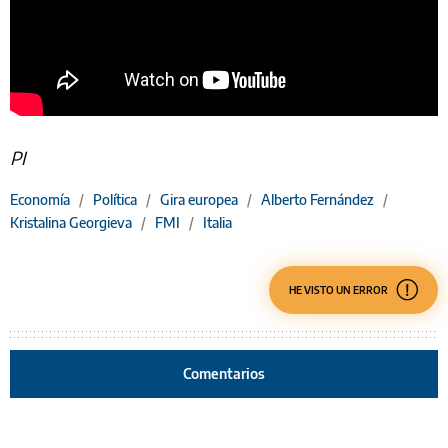
PI
Economía
/
Política
/
Gira europea
/
Alberto Fernández
/
Kristalina Georgieva
/
FMI
/
Italia
HE VISTO UN ERROR
Comentarios