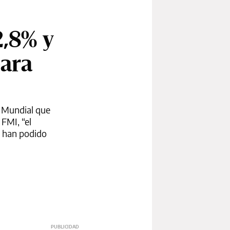
2,8% y
para
o Mundial que
FMI, “el
s han podido