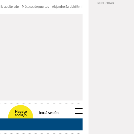
ilo adulterado
Prácticos de puertos
Alejandro Sarubbi Benítez
Hacete
Iniciá sesión
socia/o