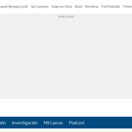
oaquín Benegas Lynch
San Cayetano
Swap con China
Brasil
Petroleras
Fred Machado
Fentan
ión
Investigación
Mil Lianas
Podcast