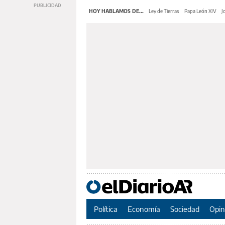
HOY HABLAMOS DE...
Ley de Tierras
Papa León XIV
J
Política
Economía
Sociedad
Opin