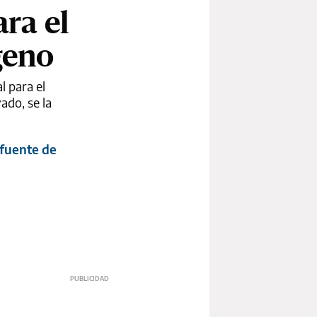
ra el
geno
l para el
ado, se la
 fuente de