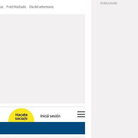
tas
Fred Machado
Día del veterinario
Hacete
Iniciá sesión
socia/o