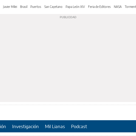
Javier Milei
Brasil
Puertos
San Cayetano
Papa León XIV
Feria de Editores
NASA
Tormen
ión
Investigación
Mil Lianas
Podcast