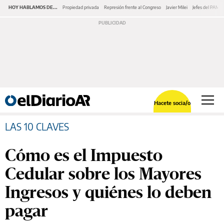
HOY HABLAMOS DE...
Propiedad privada
Represión frente al Congreso
Javier Milei
Jefes del PAMI
Hacete socia/o
LAS 10 CLAVES
Cómo es el Impuesto
Cedular sobre los Mayores
Ingresos y quiénes lo deben
pagar