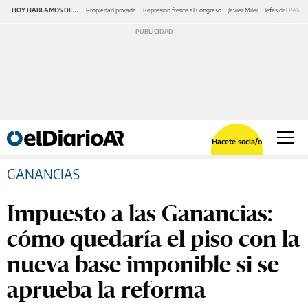
HOY HABLAMOS DE...
Propiedad privada
Represión frente al Congreso
Javier Milei
Jefes del PAMI
Hacete socia/o
GANANCIAS
Impuesto a las Ganancias:
cómo quedaría el piso con la
nueva base imponible si se
aprueba la reforma