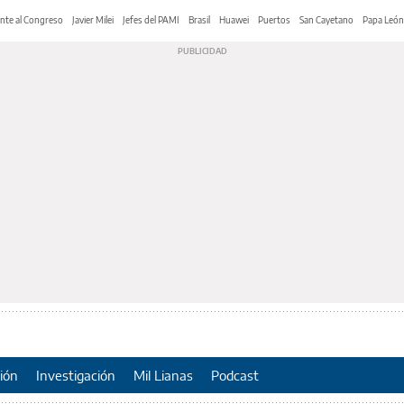
nte al Congreso
Javier Milei
Jefes del PAMI
Brasil
Huawei
Puertos
San Cayetano
Papa León
ión
Investigación
Mil Lianas
Podcast