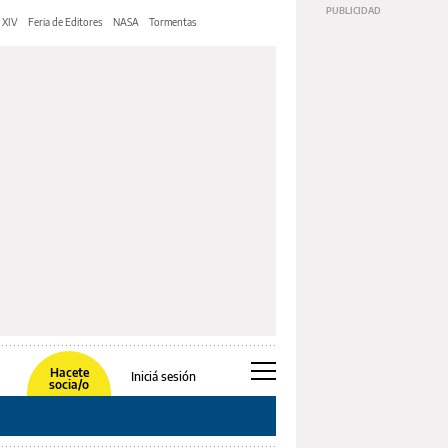
 XIV
Feria de Editores
NASA
Tormentas
Hacete
Iniciá sesión
socia/o