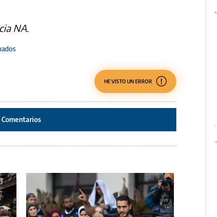
cia NA.
onados
HE VISTO UN ERROR
Comentarios