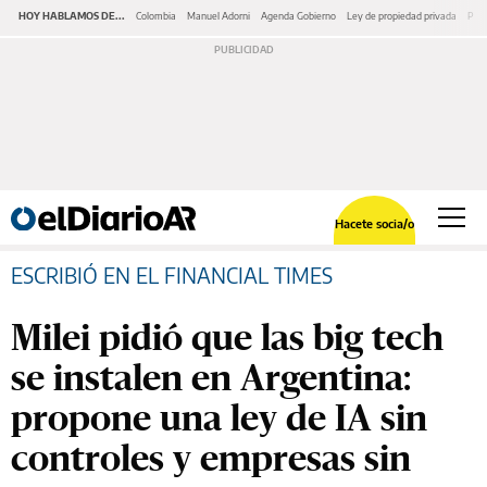
HOY HABLAMOS DE...
Colombia
Manuel Adorni
Agenda Gobierno
Ley de propiedad privada
Pano
Hacete socia/o
ESCRIBIÓ EN EL FINANCIAL TIMES
Milei pidió que las big tech
se instalen en Argentina:
propone una ley de IA sin
controles y empresas sin