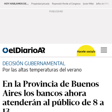
HOY HABLAMOS DE...
Propiedad privada
Represión frente al Congreso
Javier Milei
Jefes del PAMI
Hacete socia/o
DECISIÓN GUBERNAMENTAL
Por las altas temperaturas del verano
En la Provincia de Buenos
Aires los bancos ahora
atenderán al público de 8 a
13