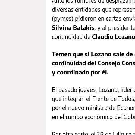
Ante los rumores de desplazamie
diversas entidades que repres
(pymes) pidieron en cartas envi
Silvina Batakis
, y al president
continuidad de
Claudio Lozan
Temen que si Lozano sale de 
continuidad del Consejo Con
y coordinado por él.
El pasado jueves, Lozano, líder
que integran el Frente de Todos
por el nuevo ministro de Econo
en el rumbo económico del Gobi
Por otra parte, el 28 de julio 