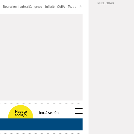
Represión frente al Congreso
Inflación CABA
Teatro
Feria de Editores
Mery Streep
Hacete
Iniciá sesión
socia/o