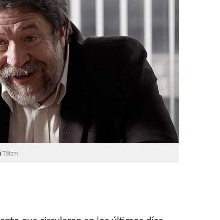
n
Télam