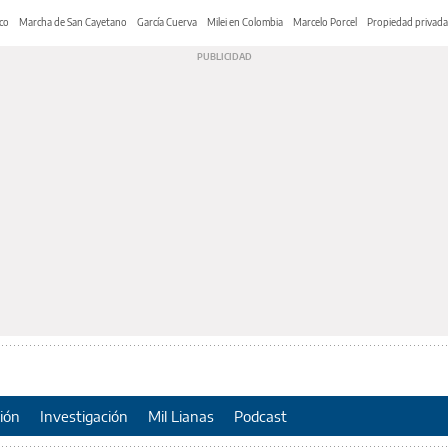
co
Marcha de San Cayetano
García Cuerva
Milei en Colombia
Marcelo Porcel
Propiedad privada
ión
Investigación
Mil Lianas
Podcast