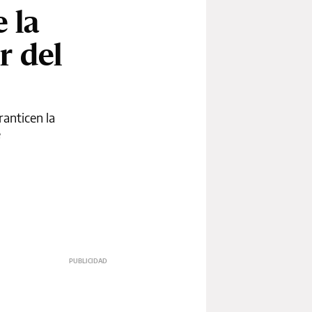
 la
r del
anticen la
e