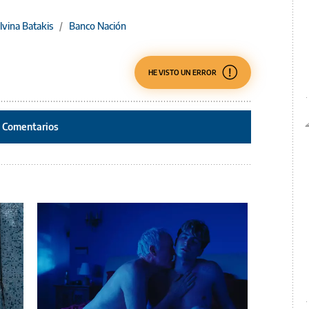
ilvina Batakis
/
Banco Nación
HE VISTO UN ERROR
Comentarios