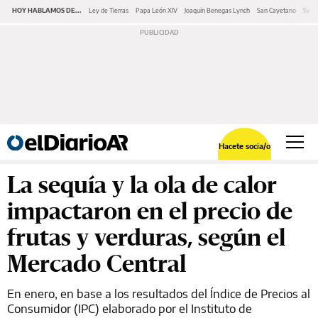
HOY HABLAMOS DE...
Ley de Tierras
Papa León XIV
Joaquín Benegas Lynch
San Cayetano
Swap
Hacete socia/o
La sequía y la ola de calor
impactaron en el precio de
frutas y verduras, según el
Mercado Central
En enero, en base a los resultados del Índice de Precios al
Consumidor (IPC) elaborado por el Instituto de