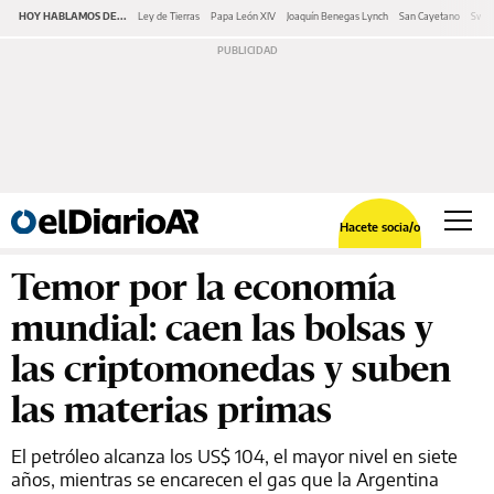
HOY HABLAMOS DE...
Ley de Tierras
Papa León XIV
Joaquín Benegas Lynch
San Cayetano
Swap
Hacete socia/o
Temor por la economía
mundial: caen las bolsas y
las criptomonedas y suben
las materias primas
El petróleo alcanza los US$ 104, el mayor nivel en siete
años, mientras se encarecen el gas que la Argentina