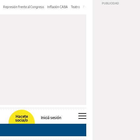
Represión frente al Congreso
Inflación CABA
Teatro
Feria de Editores
Mery Streep
Hacete
Iniciá sesión
socia/o