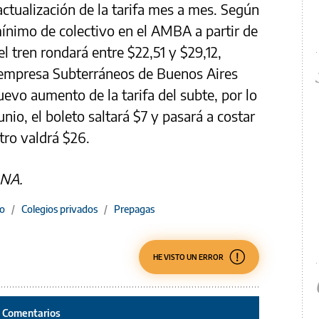
actualización de la tarifa mes a mes. Según
mínimo de colectivo en el AMBA a partir de
el tren rondará entre $22,51 y $29,12,
la empresa Subterráneos de Buenos Aires
evo aumento de la tarifa del subte, por lo
unio, el boleto saltará $7 y pasará a costar
tro valdrá $26.
 NA.
co
/
Colegios privados
/
Prepagas
HE VISTO UN ERROR
Comentarios