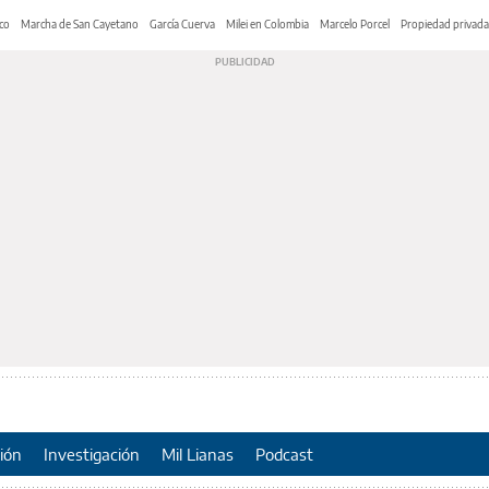
co
Marcha de San Cayetano
García Cuerva
Milei en Colombia
Marcelo Porcel
Propiedad privada
ión
Investigación
Mil Lianas
Podcast