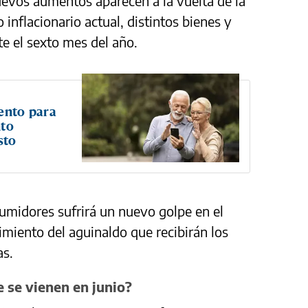
uevos aumentos aparecen a la vuelta de la
 inflacionario actual, distintos bienes y
te el sexto mes del año.
mento para
nto
sto
sumidores sufrirá un nuevo golpe en el
imiento del aguinaldo que recibirán los
as.
 se vienen en junio?