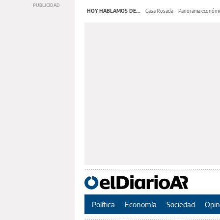
HOY HABLAMOS DE...
Casa Rosada
Panorama económi
Política
Economía
Sociedad
Opin