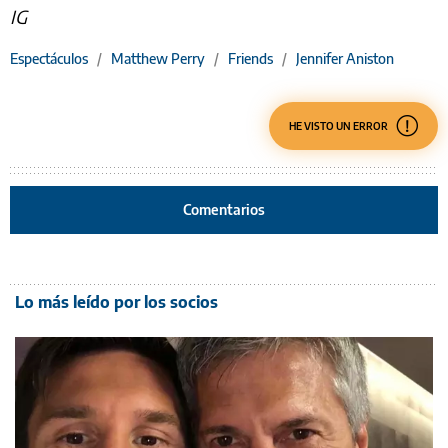
IG
Espectáculos
/
Matthew Perry
/
Friends
/
Jennifer Aniston
HE VISTO UN ERROR
Comentarios
Lo más leído por los socios