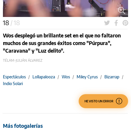
18
/ 18
Wos desplegó un brillante set en el que no faltaron
muchos de sus grandes éxitos como "Púrpura",
"Caravana" y "Luz delito".
TÉLAM-JULIÁN ÁLVAREZ
Espectáculos
/
Lollapalooza
/
Wos
/
Miley Cyrus
/
Bizarrap
/
Indio Solari
HE VISTO UN ERROR
Más fotogalerías