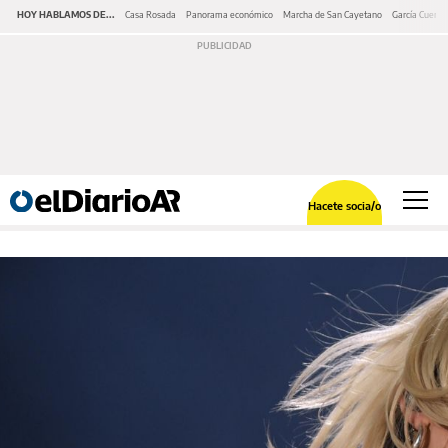
HOY HABLAMOS DE...
Casa Rosada
Panorama económico
Marcha de San Cayetano
García Cuerva
Hacete socia/o