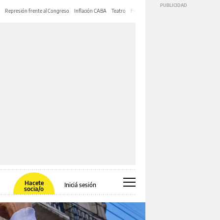
Represión frente al Congreso
Inflación CABA
Teatro
Feria de Editores
Mery Streep
Hacete
Iniciá sesión
socia/o