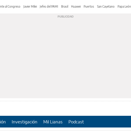
nte al Congreso
Javier Milei
Jefes del PAMI
Brasil
Huawei
Puertos
San Cayetano
Papa León
ión
Investigación
Mil Lianas
Podcast