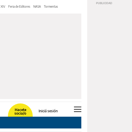
 XIV
Feria de Editores
NASA
Tormentas
Hacete
Iniciá sesión
socia/o