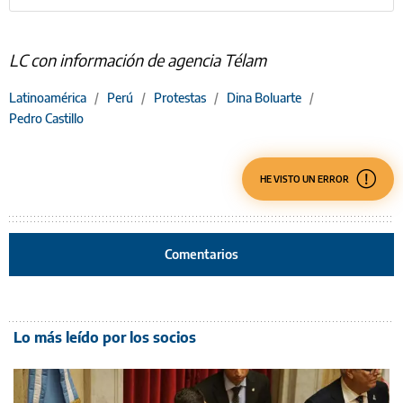
LC con información de agencia Télam
Latinoamérica
/
Perú
/
Protestas
/
Dina Boluarte
/
Pedro Castillo
HE VISTO UN ERROR
Comentarios
Lo más leído por los socios