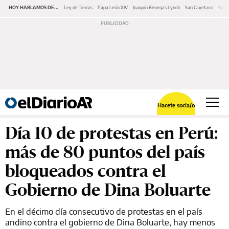
HOY HABLAMOS DE...
Ley de Tierras
Papa León XIV
Joaquín Benegas Lynch
San Cayetano
Swap
Hacete socia/o
Día 10 de protestas en Perú:
más de 80 puntos del país
bloqueados contra el
Gobierno de Dina Boluarte
En el décimo día consecutivo de protestas en el país
andino contra el gobierno de Dina Boluarte, hay menos