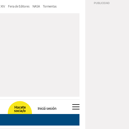
 XIV
Feria de Editores
NASA
Tormentas
Hacete
Iniciá sesión
socia/o