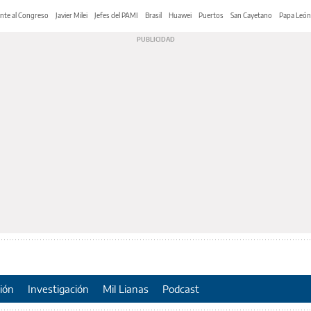
nte al Congreso
Javier Milei
Jefes del PAMI
Brasil
Huawei
Puertos
San Cayetano
Papa León
ión
Investigación
Mil Lianas
Podcast