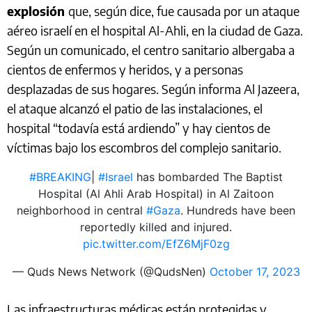
explosión
que, según dice, fue causada por un ataque
aéreo israelí en el hospital Al-Ahli, en la ciudad de Gaza.
Según un comunicado, el centro sanitario albergaba a
cientos de enfermos y heridos, y a personas
desplazadas de sus hogares. Según informa Al Jazeera,
el ataque alcanzó el patio de las instalaciones, el
hospital “todavía está ardiendo” y hay cientos de
víctimas bajo los escombros del complejo sanitario.
#BREAKING
|
#Israel
has bombarded The Baptist
Hospital (Al Ahli Arab Hospital) in Al Zaitoon
neighborhood in central
#Gaza
. Hundreds have been
reportedly killed and injured.
pic.twitter.com/EfZ6MjF0zg
— Quds News Network (@QudsNen)
October 17, 2023
Las infraestructuras médicas están protegidas y