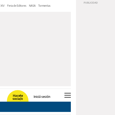
 XIV
Feria de Editores
NASA
Tormentas
Hacete
Iniciá sesión
socia/o