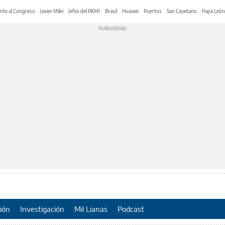
nte al Congreso
Javier Milei
Jefes del PAMI
Brasil
Huawei
Puertos
San Cayetano
Papa León
ión
Investigación
Mil Lianas
Podcast