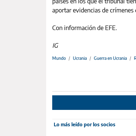
países en los que el tribunal ti
aportar evidencias de crímenes 
Con información de EFE.
IG
Mundo
/
Ucrania
/
Guerra en Ucrania
/
R
Lo más leído por los socios