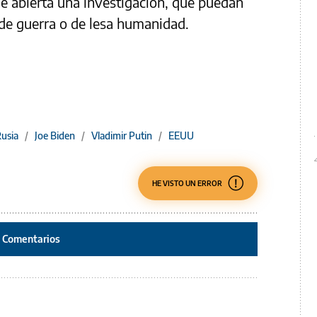
ene abierta una investigación, que puedan
de guerra o de lesa humanidad.
usia
/
Joe Biden
/
Vladimir Putin
/
EEUU
HE VISTO UN ERROR
Comentarios