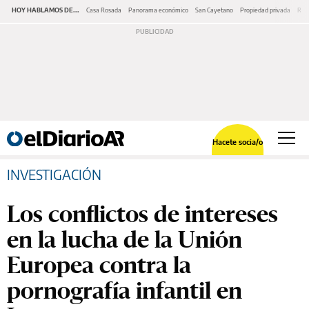
HOY HABLAMOS DE...
Casa Rosada
Panorama económico
San Cayetano
Propiedad privada
Repr
Hacete socia/o
INVESTIGACIÓN
Los conflictos de intereses
en la lucha de la Unión
Europea contra la
pornografía infantil en