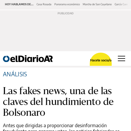
HOY HABLAMOS DE...
Casa Rosada
Panorama económico
Marcha de San Cayetano
García Cuerva
Hacete socia/o
ANÁLISIS
Las fakes news, una de las
claves del hundimiento de
Bolsonaro
Antes que dirigidas a proporcionar desinformación