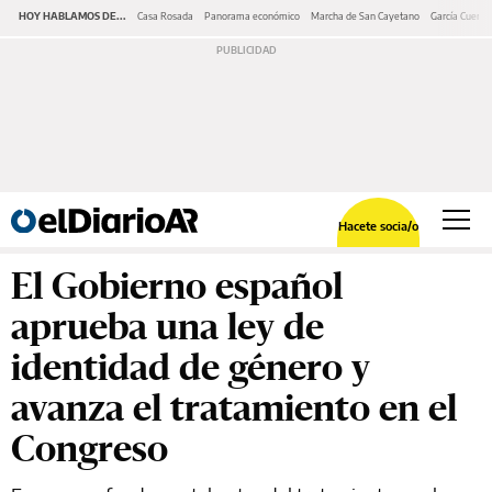
HOY HABLAMOS DE...
Casa Rosada
Panorama económico
Marcha de San Cayetano
García Cuerva
Hacete socia/o
El Gobierno español
aprueba una ley de
identidad de género y
avanza el tratamiento en el
Congreso