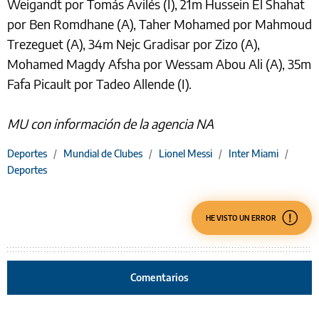
Weigandt por Tomás Avilés (I), 21m Hussein El Shahat
por Ben Romdhane (A), Taher Mohamed por Mahmoud
Trezeguet (A), 34m Nejc Gradisar por Zizo (A),
Mohamed Magdy Afsha por Wessam Abou Ali (A), 35m
Fafa Picault por Tadeo Allende (I).
MU con información de la agencia NA
Deportes
/
Mundial de Clubes
/
Lionel Messi
/
Inter Miami
/
Deportes
HE VISTO UN ERROR
Comentarios