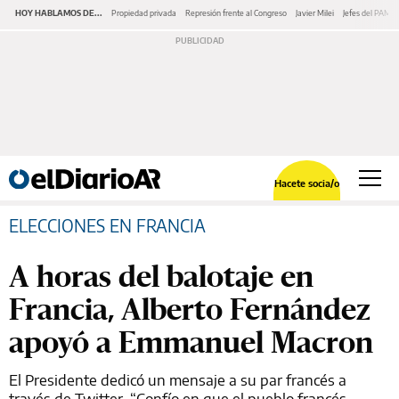
HOY HABLAMOS DE...
Propiedad privada
Represión frente al Congreso
Javier Milei
Jefes del PAMI
Hacete socia/o
ELECCIONES EN FRANCIA
A horas del balotaje en
Francia, Alberto Fernández
apoyó a Emmanuel Macron
El Presidente dedicó un mensaje a su par francés a
través de Twitter. “Confío en que el pueblo francés