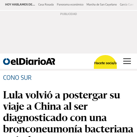
HOY HABLAMOS DE...
Casa Rosada
Panorama económico
Marcha de San Cayetano
García Cuerva
Hacete socia/o
CONO SUR
Lula volvió a postergar su
viaje a China al ser
diagnosticado con una
bronconeumonía bacteriana