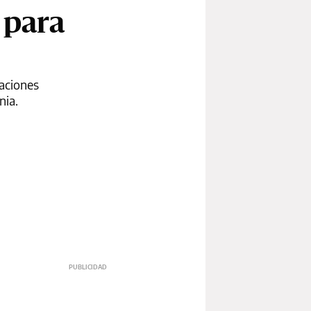
 para
iaciones
nia.