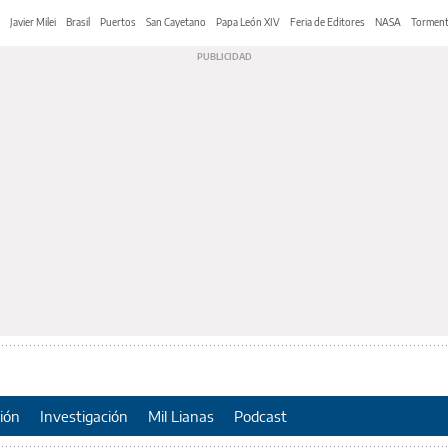
Javier Milei
Brasil
Puertos
San Cayetano
Papa León XIV
Feria de Editores
NASA
Tormen
ión
Investigación
Mil Lianas
Podcast