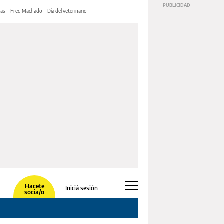
tas
Fred Machado
Día del veterinario
Hacete
Iniciá sesión
socia/o