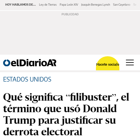
HOY HABLAMOS DE...
Ley de Tierras
Papa León XIV
Joaquín Benegas Lynch
San Cayetano
Swap
Hacete socia/o
ESTADOS UNIDOS
Qué significa “filibuster”, el
término que usó Donald
Trump para justificar su
derrota electoral