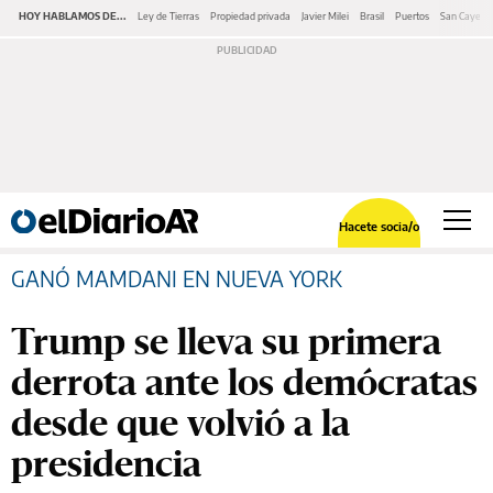
HOY HABLAMOS DE...
Ley de Tierras
Propiedad privada
Javier Milei
Brasil
Puertos
San Cayeta
Hacete socia/o
GANÓ MAMDANI EN NUEVA YORK
Trump se lleva su primera
derrota ante los demócratas
desde que volvió a la
presidencia