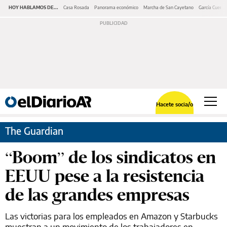
HOY HABLAMOS DE...
Casa Rosada
Panorama económico
Marcha de San Cayetano
García Cuerva
Hacete socia/o
The Guardian
“Boom” de los sindicatos en
EEUU pese a la resistencia
de las grandes empresas
Las victorias para los empleados en Amazon y Starbucks
muestran a un movimiento de los trabajadores en