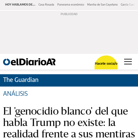
HOY HABLAMOS DE...
Casa Rosada
Panorama económico
Marcha de San Cayetano
García Cuerva
Hacete socia/o
The Guardian
ANÁLISIS
El 'genocidio blanco' del que
habla Trump no existe: la
realidad frente a sus mentiras