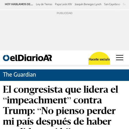
HOY HABLAMOS DE...
Ley de Tierras
Papa León XIV
Joaquín Benegas Lynch
San Cayetano
Swap
Hacete socia/o
The Guardian
El congresista que lidera el
“impeachment” contra
Trump: “No pienso perder
mi país después de haber