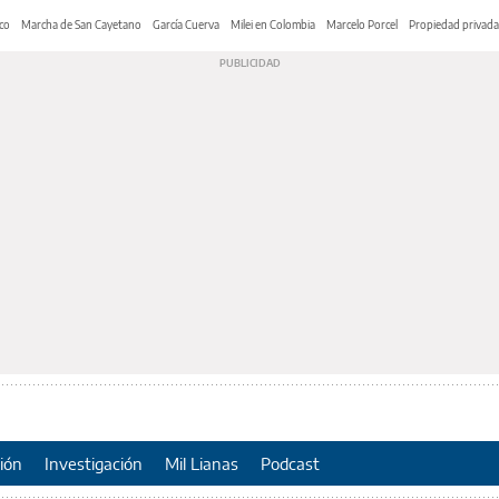
co
Marcha de San Cayetano
García Cuerva
Milei en Colombia
Marcelo Porcel
Propiedad privada
ión
Investigación
Mil Lianas
Podcast