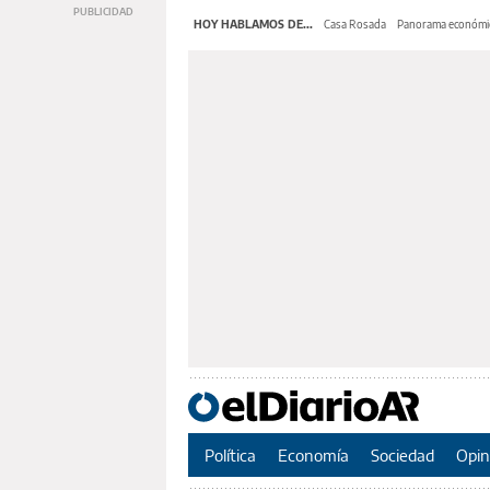
HOY HABLAMOS DE...
Casa Rosada
Panorama económi
Política
Economía
Sociedad
Opin