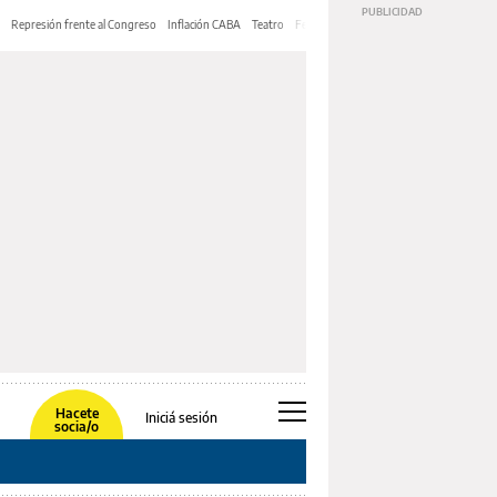
Represión frente al Congreso
Inflación CABA
Teatro
Feria de Editores
Mery Streep
Hacete
Iniciá sesión
socia/o