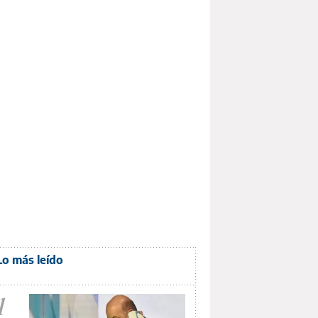
Lo más leído
1