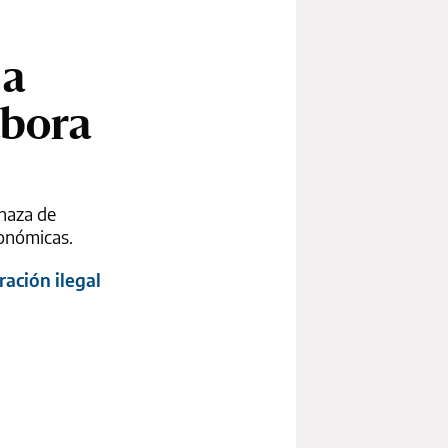
 a
abora
naza de
conómicas.
ración ilegal