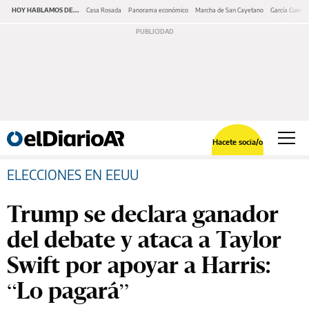
HOY HABLAMOS DE...
Casa Rosada
Panorama económico
Marcha de San Cayetano
García Cuerva
Hacete socia/o
ELECCIONES EN EEUU
Trump se declara ganador
del debate y ataca a Taylor
Swift por apoyar a Harris:
“Lo pagará”