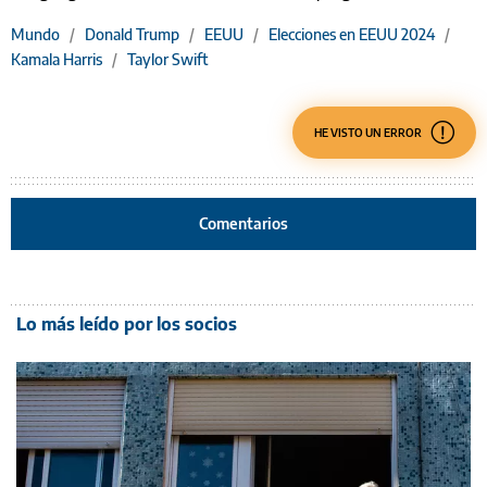
Mundo
/
Donald Trump
/
EEUU
/
Elecciones en EEUU 2024
/
Kamala Harris
/
Taylor Swift
HE VISTO UN ERROR
Comentarios
Lo más leído por los socios