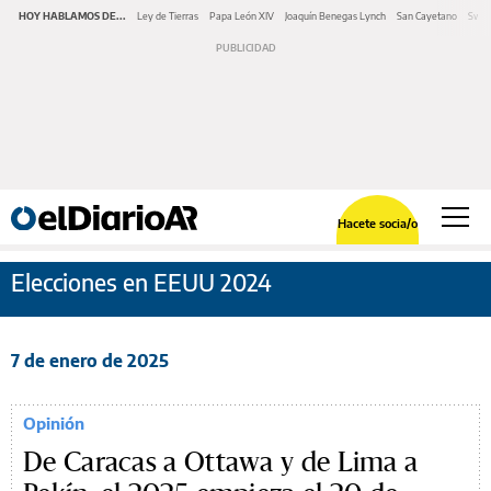
HOY HABLAMOS DE...
Ley de Tierras
Papa León XIV
Joaquín Benegas Lynch
San Cayetano
Swap
Hacete socia/o
Elecciones en EEUU 2024
7 de enero de 2025
Opinión
De Caracas a Ottawa y de Lima a