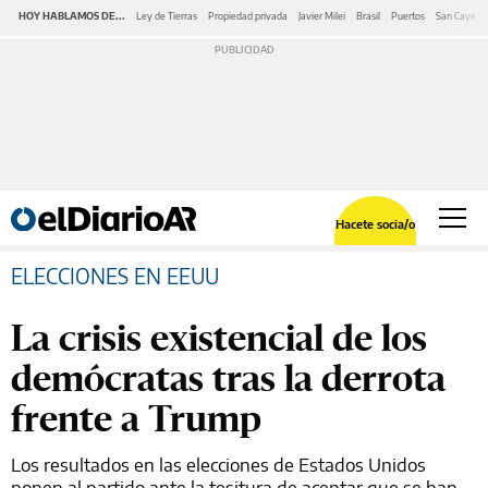
HOY HABLAMOS DE...
Ley de Tierras
Propiedad privada
Javier Milei
Brasil
Puertos
San Cayeta
Hacete socia/o
ELECCIONES EN EEUU
La crisis existencial de los
demócratas tras la derrota
frente a Trump
Los resultados en las elecciones de Estados Unidos
ponen al partido ante la tesitura de aceptar que se han