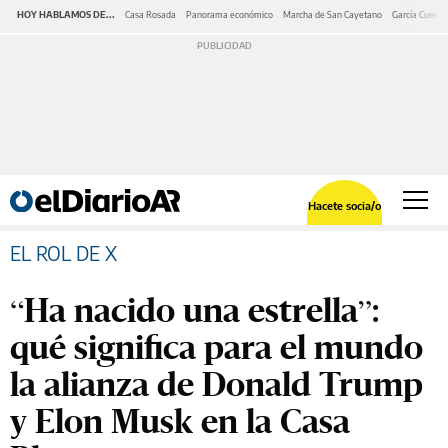
HOY HABLAMOS DE...
Casa Rosada
Panorama económico
Marcha de San Cayetano
García Cuerva
Hacete socia/o
EL ROL DE X
“Ha nacido una estrella”:
qué significa para el mundo
la alianza de Donald Trump
y Elon Musk en la Casa