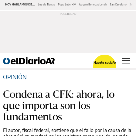
HOY HABLAMOS DE...
Ley de Tierras
Papa León XIV
Joaquín Benegas Lynch
San Cayetano
Swap
Hacete socia/o
OPINIÓN
Condena a CFK: ahora, lo
que importa son los
fundamentos
El autor, fiscal federal, sostiene que el fallo por la causa de la