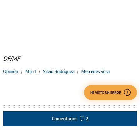
DF/MF
Opinión
/
Milo J
/
Silvio Rodríguez
/
Mercedes Sosa
HE VISTO UN ERROR
Comentarios
2