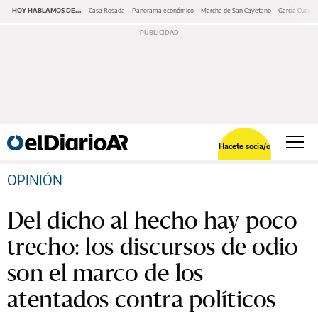
HOY HABLAMOS DE...
Casa Rosada
Panorama económico
Marcha de San Cayetano
García Cuerva
Hacete socia/o
OPINIÓN
Del dicho al hecho hay poco
trecho: los discursos de odio
son el marco de los
atentados contra políticos