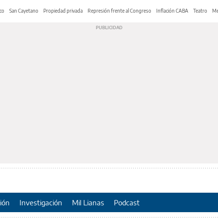
co
San Cayetano
Propiedad privada
Represión frente al Congreso
Inflación CABA
Teatro
Me
ión
Investigación
Mil Lianas
Podcast