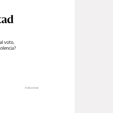
tad
al voto,
iolencia?