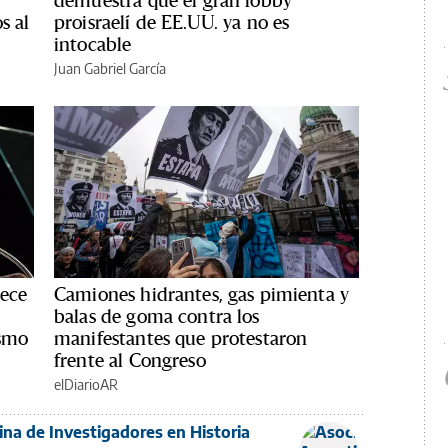
demuestra que el gran lobby
s al
proisraelí de EE.UU. ya no es
intocable
Juan Gabriel García
rece
Camiones hidrantes, gas pimienta y
balas de goma contra los
ismo
manifestantes que protestaron
frente al Congreso
elDiarioAR
ina de Investigadores en Historia