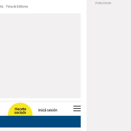
ta
Feria de Editores
Hacete
Iniciá sesión
socia/o