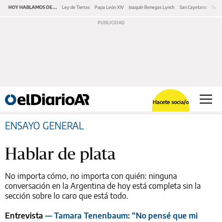
HOY HABLAMOS DE...
Ley de Tierras
Papa León XIV
Joaquín Benegas Lynch
San Cayetano
Swap
Hacete socia/o
ENSAYO GENERAL
Hablar de plata
No importa cómo, no importa con quién: ninguna
conversación en la Argentina de hoy está completa sin la
sección sobre lo caro que está todo.
Entrevista
— Tamara Tenenbaum: “No pensé que mi