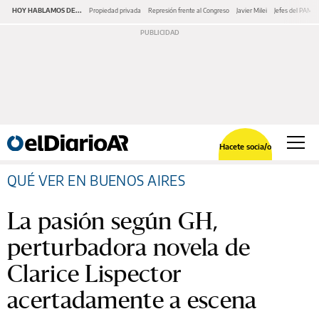
HOY HABLAMOS DE...
Propiedad privada
Represión frente al Congreso
Javier Milei
Jefes del PAMI
Hacete socia/o
QUÉ VER EN BUENOS AIRES
La pasión según GH,
perturbadora novela de
Clarice Lispector
acertadamente a escena