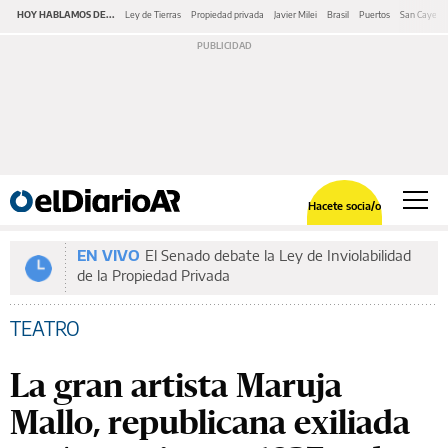
HOY HABLAMOS DE...
Ley de Tierras
Propiedad privada
Javier Milei
Brasil
Puertos
San Cayeta
Hacete socia/o
EN VIVO
El Senado debate la Ley de Inviolabilidad
de la Propiedad Privada
TEATRO
La gran artista Maruja
Mallo, republicana exiliada