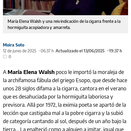
María Elena Walsh y una reivindicación de la cigarra frente a la
hormiguita acopiadora y amarreta.
Moira Soto
12 de junio de 2025
06:37 h
Actualizado el 13/06/2025
19:37 h
0
A
María Elena Walsh
poco le importó la moraleja de
la archifamosa fábula del griego Esopo, que desde hace
unos 28 siglos difama a la cigarra, cantora en el verano
que es desahuciada por la hormiguita laboriosa y
previsora. Allá por 1972, la eximia poeta se apartó de la
lección que castigaba mal a la pobre cigarra y la subió
de categoría cantando al sol, después de un año bajo la
tierra… La enalteció como a alguien a imitar, igual que