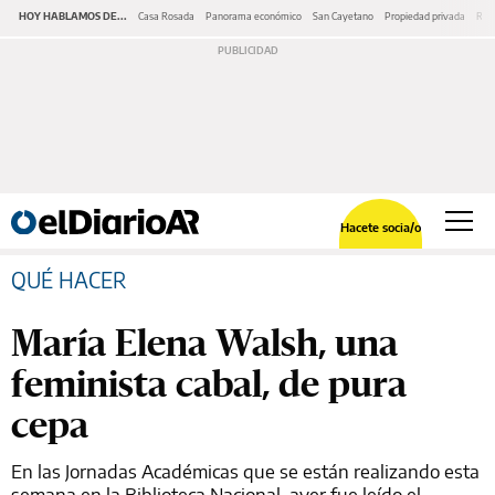
HOY HABLAMOS DE...
Casa Rosada
Panorama económico
San Cayetano
Propiedad privada
Repr
Hacete socia/o
QUÉ HACER
María Elena Walsh, una
feminista cabal, de pura
cepa
En las Jornadas Académicas que se están realizando esta
semana en la Biblioteca Nacional, ayer fue leído el