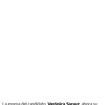
La esposa del candidato,
Verónica Sarauz
, ahora su