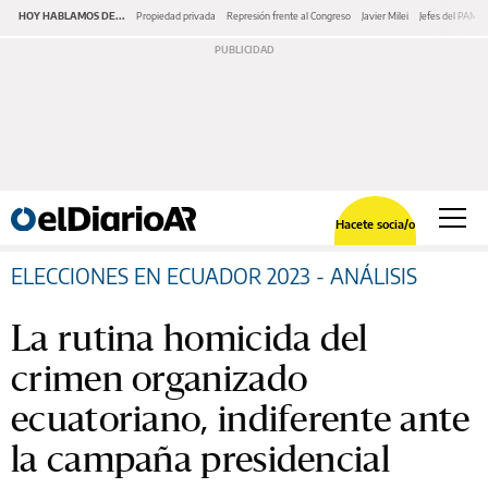
HOY HABLAMOS DE...
Propiedad privada
Represión frente al Congreso
Javier Milei
Jefes del PAMI
Hacete socia/o
ELECCIONES EN ECUADOR 2023 - ANÁLISIS
La rutina homicida del
crimen organizado
ecuatoriano, indiferente ante
la campaña presidencial