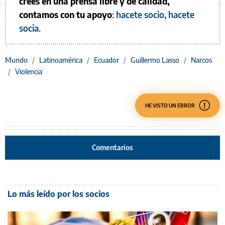
creés en una prensa libre y de calidad,
contamos con tu apoyo
:
hacete socio, hacete
socia
.
Mundo
/
Latinoamérica
/
Ecuador
/
Guillermo Lasso
/
Narcos
/
Violencia
HE VISTO UN ERROR
Comentarios
Lo más leído por los socios