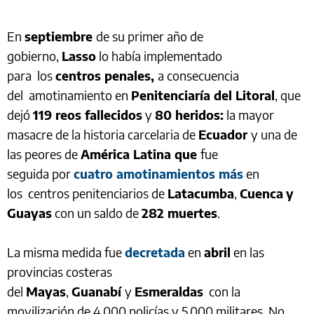
En
septiembre
de su primer año de
gobierno,
Lasso
lo había implementado
para los
centros penales,
a consecuencia
del amotinamiento en
Penitenciaría del Litoral
, que
dejó
119 reos fallecidos
y
80 heridos:
la mayor
masacre de la historia carcelaria de
Ecuador
y una de
las peores de
América Latina que
fue
seguida por
cuatro amotinamientos más
en
los centros penitenciarios de
Latacumba
,
Cuenca
y
Guayas
con un saldo de
282 muertes
.
La misma medida fue
decretada
en
abril
en las
provincias costeras
del
Mayas
,
Guanabí
y
Esmeraldas
con la
movilización de 4.000 policías y 5.000 militares. No