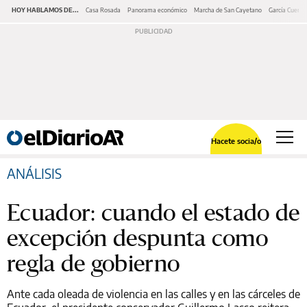
HOY HABLAMOS DE...
Casa Rosada
Panorama económico
Marcha de San Cayetano
García Cuerva
Hacete socia/o
ANÁLISIS
Ecuador: cuando el estado de
excepción despunta como
regla de gobierno
Ante cada oleada de violencia en las calles y en las cárceles de